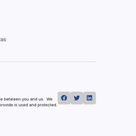
ras



ence between you and us. We
 provide is used and protected.